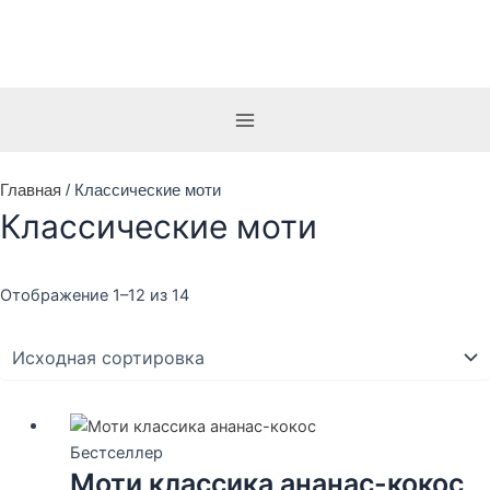
Перейти
Main
к
Menu
содержимому
Главная
/ Классические моти
Классические моти
Отображение 1–12 из 14
Бестселлер
Моти классика ананас-кокос